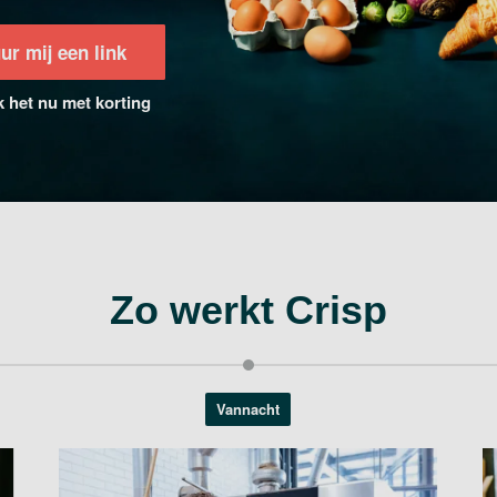
ur mij een link
 het nu met korting
Zo werkt Crisp
Vannacht