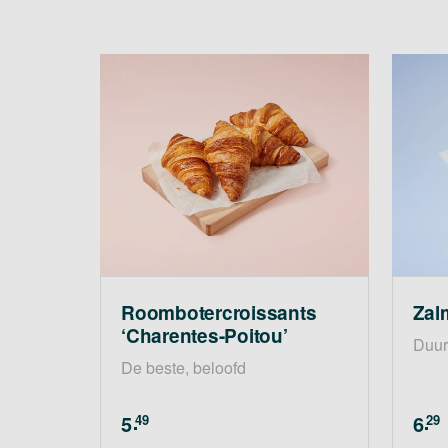
Roomboter­croissants
Zalm
‘Charentes-Poitou’
Duur
De beste, beloofd
5
6
49
29
.
.