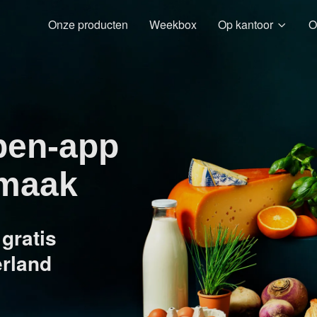
Onze producten
Weekbox
Op kantoor
O
pen-app
smaak
gratis
erland