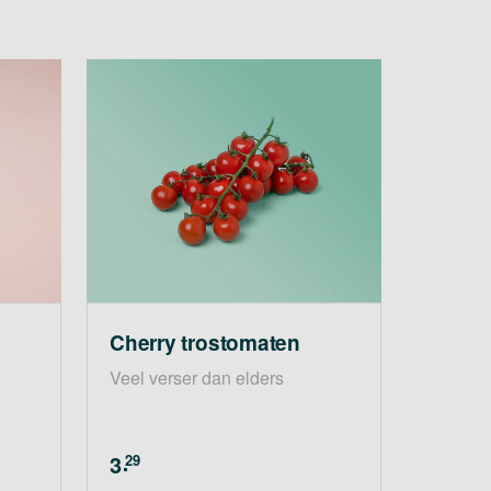
Cherry trostomaten
Veel verser dan elders
3
29
.