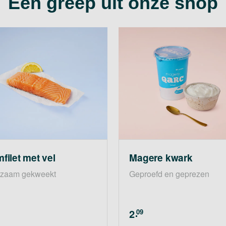
Een greep uit onze shop
filet met vel
Magere kwark
zaam gekweekt
Geproefd en geprezen
2
09
.