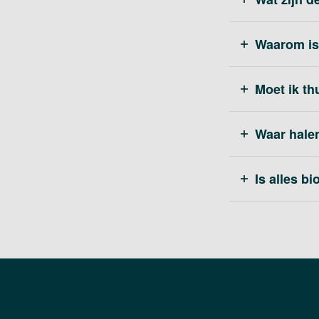
Waarom is
Moet ik th
Waar hale
Is alles b