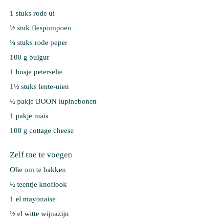
1 stuks 
rode ui
½ stuk 
flespompoen
¼ stuks 
rode peper
100 g 
bulgur
1 bosje 
peterselie
1½ stuks 
lente-uien
½ pakje 
BOON lupinebonen
1 pakje 
mais
100 g 
cottage cheese
Zelf toe te voegen
Olie om te bakken
½ teentje knoflook
1 el mayonaise
½ el witte wijnazijn