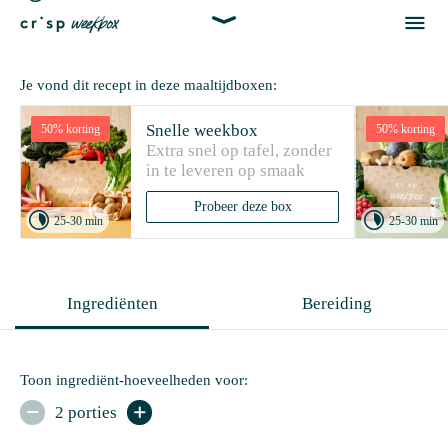


Je vond dit recept in deze maaltijdboxen:
Snelle weekbox
50% korting
50% korting
Extra snel op tafel, zonder 
in te leveren op smaak
Probeer deze box


25-30 min
25-30 min
Ingrediënten
Bereiding
Toon ingrediënt-hoeveelheden voor:
2 porties

