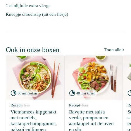
1 el olijfolie extra vierge
Kneepje citroensap (uit een flesje)
Ook in onze boxen
Toon alle



30 min koken
40 min koken
Recept
vlees
Recept
vlees
R
Vietnamees kipgehakt 
Bavette met salsa 
S
met noedels, 
verde, pompoen en 
s
kastanjechampignons, 
aardappel uit de oven 
e
paksoi en limoen
en sla
o