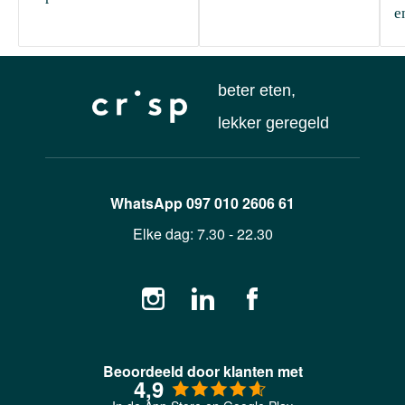
e
beter eten,
lekker geregeld
WhatsApp
097 010 2606 61
Elke dag:
7.30 - 22.30
Beoordeeld door klanten met
4,9