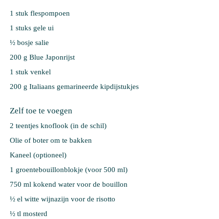
1 stuk 
flespompoen
1 stuks 
gele ui
½ bosje 
salie
200 g 
Blue Japonrijst
1 stuk 
venkel
200 g 
Italiaans gemarineerde kipdijstukjes
Zelf toe te voegen
2 teentjes knoflook (in de schil)
Olie of boter om te bakken
Kaneel (optioneel)
1 groentebouillonblokje (voor 500 ml)
750 ml kokend water voor de bouillon
½ el witte wijnazijn voor de risotto
½ tl mosterd