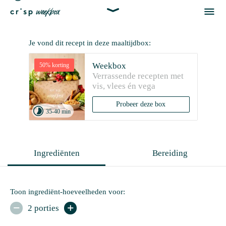


Je vond dit recept in deze maaltijdbox:
Weekbox
50% korting
Verrassende recepten met 
vis, vlees én vega
Probeer deze box

35-40 min
Ingrediënten
Bereiding
Toon ingrediënt-hoeveelheden voor:
2 porties

