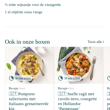
½ witte wijnazijn voor de vinaigrette
1 el olijfolie extra vierge
Ook in onze boxen
Toon alle



30 min koken
30 min koken
Recept
vlees
Recept
vlees
R
🇮🇹 Pompoen-
🇮🇹 Snelle ragù met 

salierisotto met 
cavolo nero, courgette 
s
Italiaans gemarineerde 
en Hollandse 
p
kip
‘Parmezaan’ 
H