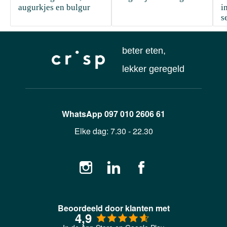
augurkjes en bulgur 
i
s
beter eten,
lekker geregeld
WhatsApp
097 010 2606 61
Elke dag:
7.30 - 22.30
Beoordeeld door klanten met
4,9