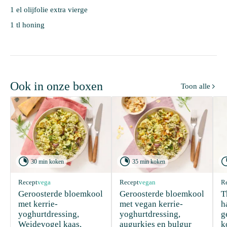
1 el olijfolie extra vierge
1 tl honing
Ook in onze boxen
Toon alle



30 min koken
35 min koken
Recept
vega
Recept
vegan
R
Geroosterde bloemkool 
Geroosterde bloemkool 
T
met kerrie-
met vegan kerrie-
h
yoghurtdressing, 
yoghurtdressing, 
g
Weidevogel kaas, 
augurkjes en bulgur
k