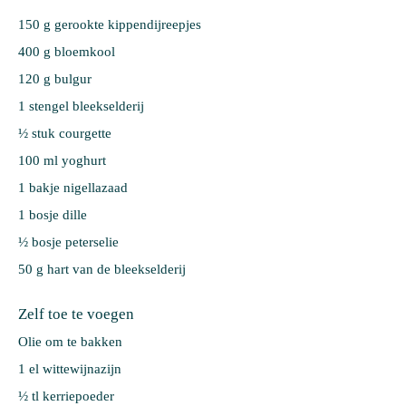
150 g 
gerookte kippendijreepjes
400 g 
bloemkool
120 g 
bulgur
1 stengel 
bleekselderij
½ stuk 
courgette
100 ml 
yoghurt
1 bakje 
nigellazaad
1 bosje 
dille
½ bosje 
peterselie
50 g 
hart van de bleekselderij
Zelf toe te voegen
Olie om te bakken
1 el wittewijnazijn
½ tl kerriepoeder