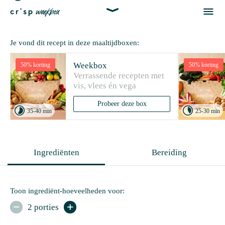


Je vond dit recept in deze maaltijdboxen:
Weekbox
50% korting
50% korting
Verrassende recepten met 
vis, vlees én vega
Probeer deze box


35-40 min
25-30 min
Ingrediënten
Bereiding
Toon ingrediënt-hoeveelheden voor:
2 porties

