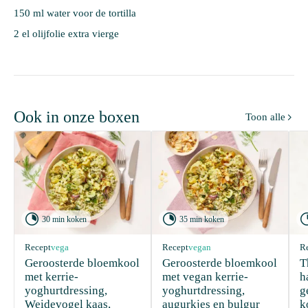
150 ml water voor de tortilla
2 el olijfolie extra vierge
Ook in onze boxen
Toon alle



30 min koken
35 min koken
Recept
vega
Recept
vegan
R
Geroosterde bloemkool 
Geroosterde bloemkool 
T
met kerrie-
met vegan kerrie-
h
yoghurtdressing, 
yoghurtdressing, 
g
Weidevogel kaas, 
augurkjes en bulgur
k