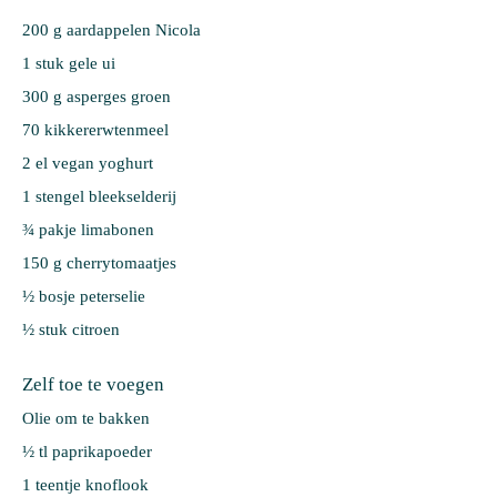
200 g 
aardappelen Nicola
1 stuk 
gele ui
300 g 
asperges groen
70 
kikkererwtenmeel
2 el 
vegan yoghurt
1 stengel 
bleekselderij
¾ pakje 
limabonen
150 g 
cherrytomaatjes
½ bosje 
peterselie
½ stuk 
citroen
Zelf toe te voegen
Olie om te bakken
½ tl paprikapoeder
1 teentje knoflook