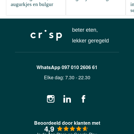
augurkjes en bulgur 
i
s
beter eten,
lekker geregeld
WhatsApp
097 010 2606 61
Elke dag:
7.30 - 22.30
Beoordeeld door klanten met
4,9