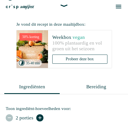


Je vond dit recept in deze maaltijdbox:
Weekbox
vegan
50% korting
100% plantaardig en vol 
groen uit het seizoen
Probeer deze box

35-40 min
Ingrediënten
Bereiding
Toon ingrediënt-hoeveelheden voor:
2 porties

