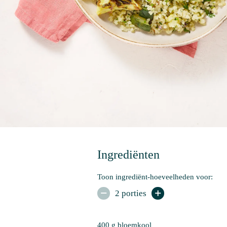
Ingrediënten
Toon ingrediënt-hoeveelheden voor:
2 porties


400 g 
bloemkool