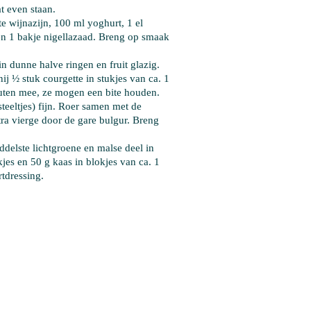
t even staan.
te wijnazijn
, 
100 ml yoghurt
, 
1 el 
en 
1 bakje nigellazaad
. Breng op smaak 
 in dunne halve ringen en fruit glazig. 
ij 
½ stuk courgette
 in stukjes van ca. 1 
nuten mee, ze mogen een bite houden. 
steeltjes) fijn. Roer samen met de 
tra vierge
 door de gare bulgur. Breng 
ddelste lichtgroene en malse deel in 
kjes en 
50 g kaas
 in blokjes van ca. 1 
tdressing.