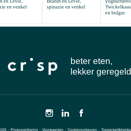
t en Levie, 
Brandt en Levie, 
yoghurtdress
zie en venkel
spinazie en venkel
Twickelkaas,
en bulgur
beter eten,
lekker geregel
2026
-
Privacyverklaring
-
Voorwaarden
-
Cookievoorkeuren
-
Toegankelijkheidsv