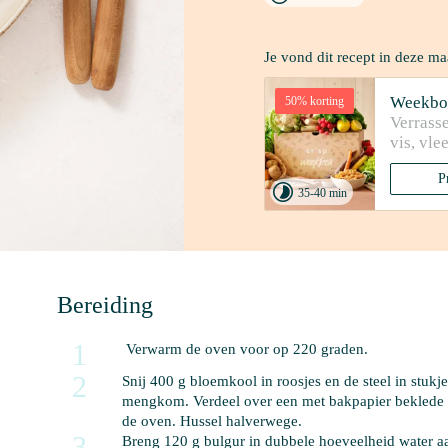
Je vond dit recept in deze ma
Weekbo
50% korting
Verrasse
vis, vle
P

35-40 min
Bereiding
1
 Verwarm de oven voor op 220 graden.
2
Snij 
400 g bloemkool
 in roosjes en de steel in stuk
mengkom. Verdeel over een met bakpapier beklede b
de oven. Hussel halverwege. 
3
Breng 
120 g bulgur
 in dubbele hoeveelheid water a