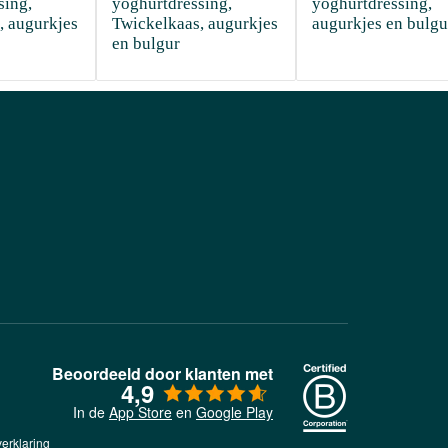
ing, 
yoghurtdressing, 
yoghurtdressing, 
 augurkjes 
Twickelkaas, augurkjes 
augurkjes en bulgu
en bulgur 
d
Beoordeeld door klanten met
4,9
In de
App Store
en
Google Play
erklaring