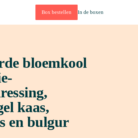
Box bestellen
In de boxen
rde bloemkool 
e-
essing, 
l kaas, 
s en bulgur 