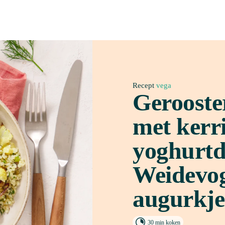
Recept
 vega
Gerooste
met kerri
yoghurtdr
Weidevoge
augurkje

30 min koken