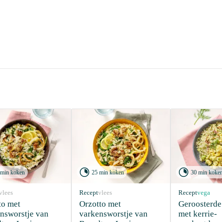


 min koken
25 min koken
30 min koke
vlees
Recept
vlees
Recept
vega
to met 
Orzotto met 
Geroosterde
nsworstje van 
varkensworstje van 
met kerrie-