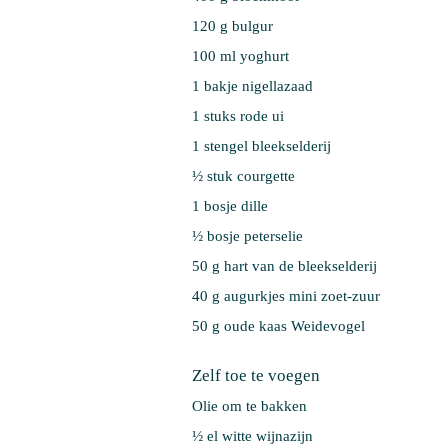
120 g 
bulgur
100 ml 
yoghurt
1 bakje 
nigellazaad
1 stuks 
rode ui
1 stengel 
bleekselderij
½ stuk 
courgette
1 bosje 
dille
½ bosje 
peterselie
50 g 
hart van de bleekselderij
40 g 
augurkjes mini zoet-zuur 
50 g 
oude kaas Weidevogel
Zelf toe te voegen
Olie om te bakken
½ el witte wijnazijn