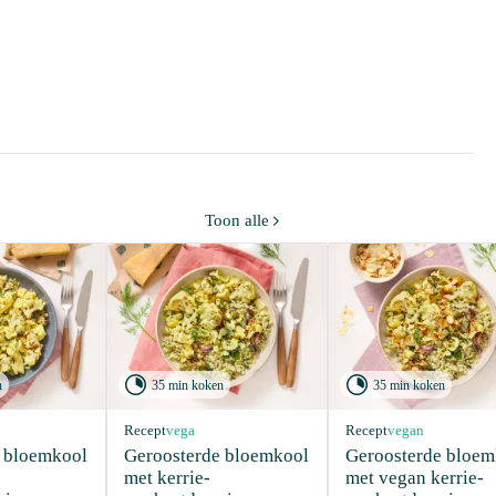
Toon alle



n
35 min koken
35 min koken
Recept
vega
Recept
vegan
 bloemkool 
Geroosterde bloemkool 
Geroosterde bloem
met kerrie-
met vegan kerrie-