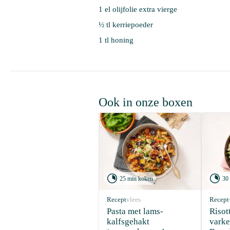
1 el olijfolie extra vierge
½ tl kerriepoeder
1 tl honing
Ook in onze boxen


25 min koken
30
Recept
vlees
Recept
Pasta met lams-
Risot
kalfsgehakt 
varke