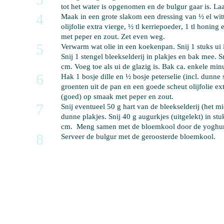
tot het water is opgenomen en de bulgur gaar is. Laa
4
Maak in een grote slakom een dressing van 
½ el wit
olijfolie extra vierge
, 
½ tl kerriepoeder
, 
1 tl honing
 
met peper en zout. Zet even weg.
5
Verwarm 
wat olie
 in een koekenpan. Snij 
1 stuks ui
Snij 
1 stengel bleekselderij
 in plakjes en bak mee. Sn
cm. Voeg toe als ui de glazig is. Bak ca. enkele mi
6
Hak 
1 bosje dille
 en 
½ bosje peterselie
 (incl. dunne 
groenten uit de pan en 
een goede scheut olijfolie ex
(goed) op smaak met peper en zout.
7
Snij eventueel 
50 g hart van de bleekselderij
 (het mi
dunne plakjes. Snij 
40 g augurkjes (uitgelekt)
 in stu
cm.  Meng samen met de bloemkool door de yoghur
8
Serveer de bulgur met de geroosterde bloemkool.