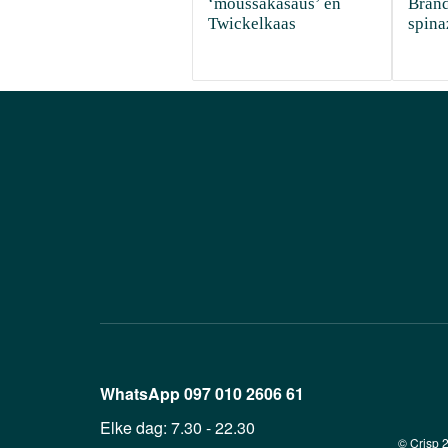
‘moussakasaus’ en 
Brand
Twickelkaas
spina
WhatsApp
097 010 2606 61
Elke dag:
7.30 - 22.30
© Crisp