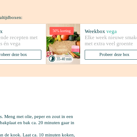
altijdboxen:
x
Weekbox
vega
50% korting
nde recepten met 
Elke week nieuwe smake
es én vega
met extra veel groente
robeer deze box
Probeer deze box

35-40 min
jes. Meng met 
olie
, peper en zout in een 
akplaat en bak ca. 20 minuten gaar in 
an de kook. Laat ca. 10 minuten koken, 