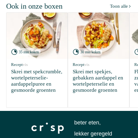
Ook in onze boxen
Toon alle



35 min koken
30 min koken
Recept
vis
Recept
vis
R
Skrei met spekcrumble, 
Skrei met spekjes, 
F
wortelpeterselie-
gebakken aardappel en 
z
aardappelpuree en 
wortelpeterselie en 
v
gesmoorde groenten
gesmoorde groenten
e
beter eten,
lekker geregeld