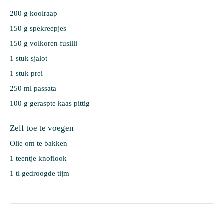
200 g 
koolraap
150 g 
spekreepjes
150 g 
volkoren fusilli
1 stuk 
sjalot
1 stuk 
prei
250 ml 
passata
100 g 
geraspte kaas pittig
Zelf toe te voegen
Olie om te bakken
1 teentje knoflook
1 tl gedroogde tijm