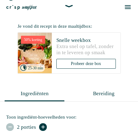


Je vond dit recept in deze maaltijdbox:
Snelle weekbox
50% korting
Extra snel op tafel, zonder 
in te leveren op smaak
Probeer deze box

25-30 min
Ingrediënten
Bereiding
Toon ingrediënt-hoeveelheden voor:
2 porties

