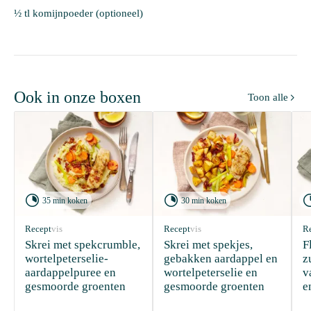
½ tl komijnpoeder (optioneel)
Ook in onze boxen
Toon alle



35 min koken
30 min koken
Recept
vis
Recept
vis
R
Skrei met spekcrumble, 
Skrei met spekjes, 
F
wortelpeterselie-
gebakken aardappel en 
z
aardappelpuree en 
wortelpeterselie en 
v
gesmoorde groenten
gesmoorde groenten
e