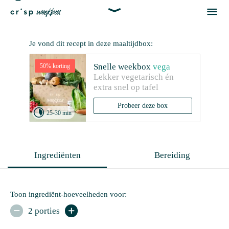


Je vond dit recept in deze maaltijdbox:
Snelle weekbox
vega
50% korting
Lekker vegetarisch én 
extra snel op tafel
Probeer deze box

25-30 min
Ingrediënten
Bereiding
Toon ingrediënt-hoeveelheden voor:
2 porties

