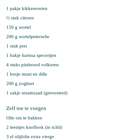
1 pakje 
kikkererwten
½ stuk 
citroen
150 g 
wortel
200 g 
wortelpeterselie
1 stuk 
prei
1 bakje 
harissa specerijen
4 stuks 
pitabrood volkoren
1 bosje 
munt en dille
200 g 
yoghurt
1 zakje 
sesamzaad (geroosterd)
Zelf toe te voegen
Olie om te bakken
2 teentjes knoflook (in schil)
3 el olijfolie extra vierge