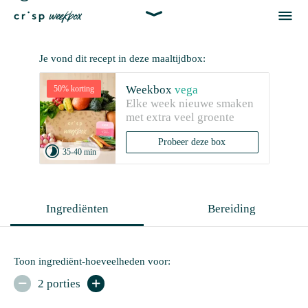


Je vond dit recept in deze maaltijdbox:
Weekbox
vega
50% korting
Elke week nieuwe smaken 
met extra veel groente
Probeer deze box

35-40 min
Ingrediënten
Bereiding
Toon ingrediënt-hoeveelheden voor:
2 porties

