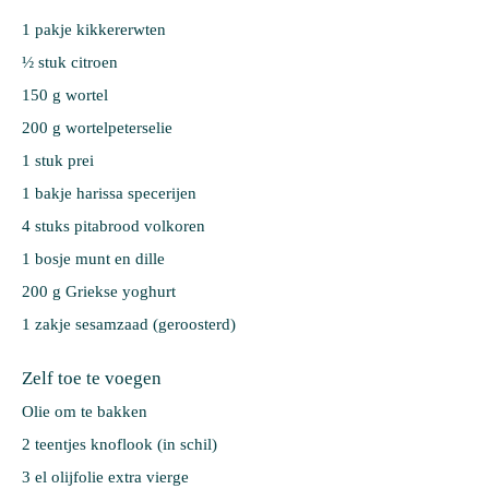
1 pakje 
kikkererwten
½ stuk 
citroen
150 g 
wortel
200 g 
wortelpeterselie
1 stuk 
prei
1 bakje 
harissa specerijen
4 stuks 
pitabrood volkoren
1 bosje 
munt en dille
200 g 
Griekse yoghurt
1 zakje 
sesamzaad (geroosterd)
Zelf toe te voegen
Olie om te bakken
2 teentjes knoflook (in schil)
3 el olijfolie extra vierge