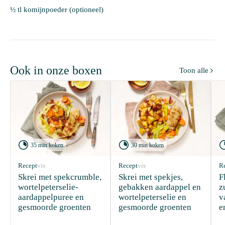
½ tl komijnpoeder (optioneel)
Ook in onze boxen
Toon alle



35 min koken
30 min koken
Recept
vis
Recept
vis
R
Skrei met spekcrumble, 
Skrei met spekjes, 
F
wortelpeterselie-
gebakken aardappel en 
z
aardappelpuree en 
wortelpeterselie en 
v
gesmoorde groenten
gesmoorde groenten
e