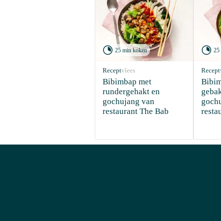


25 min koken
25
Recept
vlees
Recept
Bibimbap met 
Bibim
rundergehakt en 
gebak
gochujang van 
gochu
restaurant The Bab 
resta