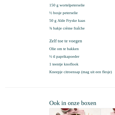
150 g 
wortelpeterselie
½ bosje 
peterselie
50 g 
Alde Fryske kaas
¾ bakje 
crème fraîche
Zelf toe te voegen
Olie om te bakken
½ tl paprikapoeder
1 teentje knoflook
Kneepje citroensap (mag uit een flesje)
Ook in onze boxen