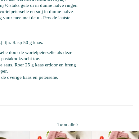
ij 
½ stuks gele ui
 in dunne halve ringen 
ortelpeterselie
 en snij in dunne halve- 
vuur mee met de ui. Pers de laatste 
s) fijn. Rasp 
50 g kaas
.
selie door de wortelpeterselie als deze 
 
pastakookvocht
 toe.
e saus. Roer 
25 g kaas
 erdoor en breng 
eper
. 
de overige kaas en peterselie. 
Toon alle
