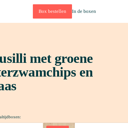
Box bestellen
In de boxen
silli met groene 
terzwamchips en 
aas
altijdboxen: