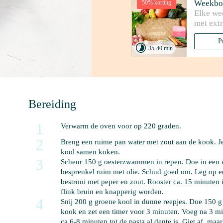
Weekbo
50% korting
Elke we
met extr
P

35-40 min
Bereiding
1
Verwarm de oven voor op 220 graden. 
2
Breng een ruime pan water met 
zout
 aan de kook. Je
kool samen koken. 
3
Scheur 
150 g oesterzwammen
 in repen. Doe in ee
besprenkel ruim met 
olie
. Schud goed om. Leg op ee
bestrooi met 
peper en zout
. Rooster ca. 15 minute
flink bruin en knapperig worden. 
4
Snij 
200 g groene kool
 in dunne reepjes. Doe 
150 g
kook en zet een timer voor 3 minuten. Voeg na 3 mi
ca 6-8 minuten tot de pasta al dente is. Giet af, ma