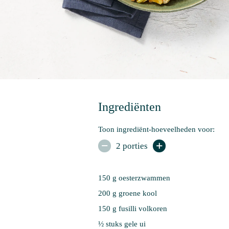
Ingrediënten
Toon ingrediënt-hoeveelheden voor:
2 porties


150 g 
oesterzwammen
200 g 
groene kool
150 g 
fusilli volkoren
½ stuks 
gele ui