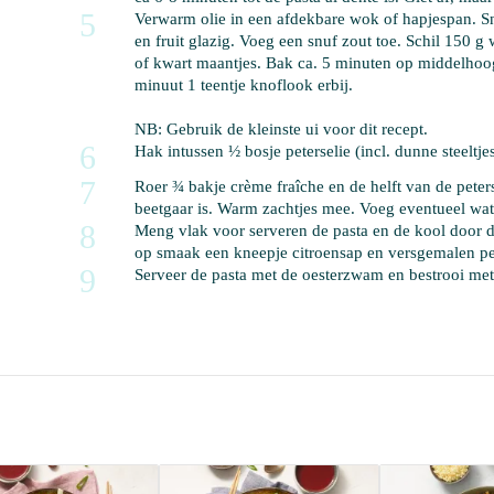
5
Verwarm 
olie
 in een afdekbare wok of hapjespan. Sn
en fruit glazig. Voeg een snuf 
zout
 toe. Schil 
150 g w
of kwart maantjes. Bak ca. 5 minuten op middelhoog 
minuut 
1 teentje knoflook
 erbij. 

NB:
 Gebruik de kleinste ui voor dit recept.
6
Hak intussen 
½ bosje peterselie
 (incl. dunne steeltje
7
Roer 
¾ bakje crème fraîche
 en de helft van de peter
beetgaar is. Warm zachtjes mee. Voeg eventueel wat
8
Meng vlak voor serveren de pasta en de kool door d
op smaak een 
kneepje citroensap
 en versgemalen 
p
9
Serveer de pasta met de oesterzwam en bestrooi met 