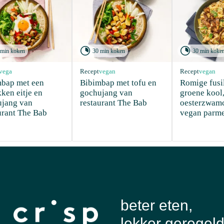


 min koken
30 min koken
30 min koke
vega
Recept
vegan
Recept
vegan
bap met een 
Bibimbap met tofu en 
Romige fusil
ken eitje en 
gochujang van 
groene kool,
jang van 
restaurant The Bab
oesterzwamc
urant The Bab 
vegan parm
beter eten,
lekker geregel