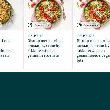


n
35 min koken
35 min koken
Recept
vega
Recept
vegan
li met 
Risotto met paprika, 
Risotto met paprika
 
tomaatjes, crunchy 
tomaatjes, crunchy 
hips en 
kikkererwten en 
kikkererwten en 
ezaan
gemarineerde feta
gemarineerde vega
feta
d