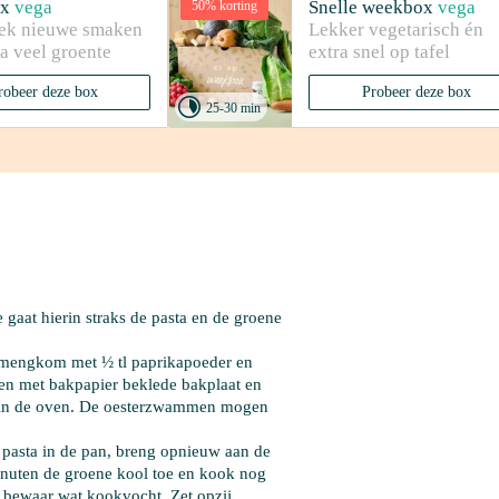
x
vega
Snelle weekbox
vega
50% korting
ek nieuwe smaken 
Lekker vegetarisch én 
a veel groente
extra snel op tafel
robeer deze box
Probeer deze box

25-30 min
 gaat hierin straks de pasta en de groene 
n mengkom met 
½ tl paprikapoeder
 en 
n met bakpapier beklede bakplaat en 
n in de oven. De oesterzwammen mogen 
 pasta
 in de pan, breng opnieuw aan de 
nuten de groene kool toe en kook nog 
ar bewaar wat kookvocht. Zet opzij.