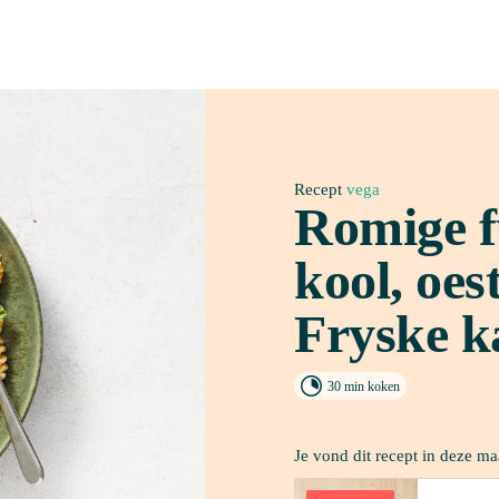
Recept
 vega
Romige fu
kool, oes
Fryske k

30 min koken
Je vond dit recept in deze ma