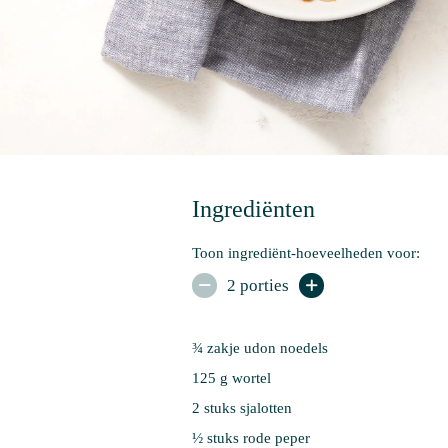
Ingrediënten
Toon ingrediënt-hoeveelheden voor:
2 porties


¾ zakje 
udon noedels
125 g 
wortel
2 stuks 
sjalotten
½ stuks 
rode peper