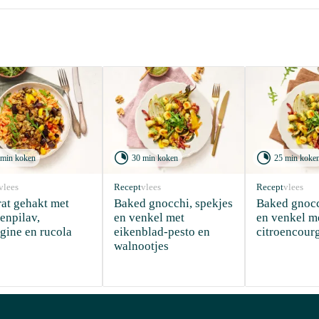


 min koken
30 min koken
25 min koke
vlees
Recept
vlees
Recept
vlees
at gehakt met 
Baked gnocchi, spekjes 
Baked gnocch
enpilav, 
en venkel met 
en venkel me
gine en rucola
eikenblad-pesto en 
citroencourg
walnootjes