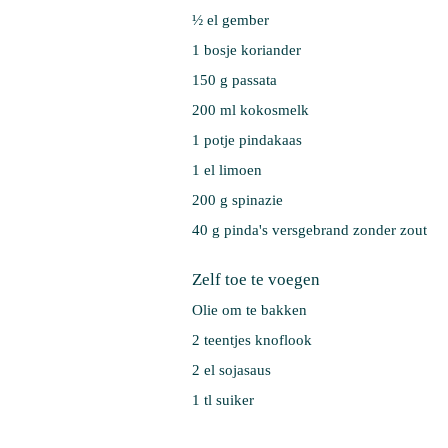
½ el 
gember
1 bosje 
koriander
150 g 
passata
200 ml 
kokosmelk
1 potje 
pindakaas
1 el 
limoen
200 g 
spinazie
40 g 
pinda's versgebrand zonder zout
Zelf toe te voegen
Olie om te bakken
2 teentjes knoflook
2 el sojasaus
1 tl suiker