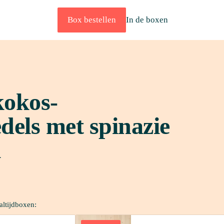
Box bestellen
In de boxen
kokos-
els met spinazie 
l
altijdboxen: