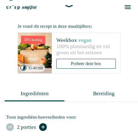


Je vond dit recept in deze maaltijdbox:
Weekbox
vegan
50% korting
100% plantaardig en vol 
groen uit het seizoen
Probeer deze box

35-40 min
Ingrediënten
Bereiding
Toon ingrediënt-hoeveelheden voor:
2 porties

