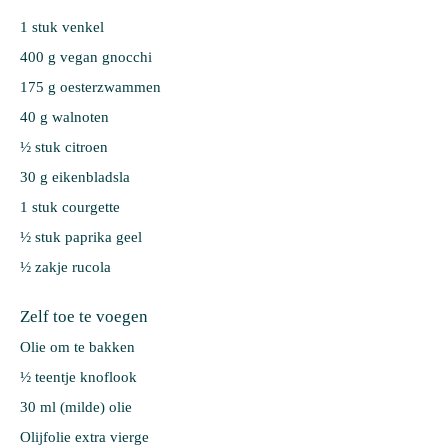
1 stuk 
venkel
400 g 
vegan gnocchi
175 g 
oesterzwammen
40 g 
walnoten
½ stuk 
citroen
30 g 
eikenbladsla
1 stuk 
courgette
½ stuk 
paprika geel
½ zakje 
rucola
Zelf toe te voegen
Olie om te bakken
½ teentje knoflook
30 ml (milde) olie
Olijfolie extra vierge