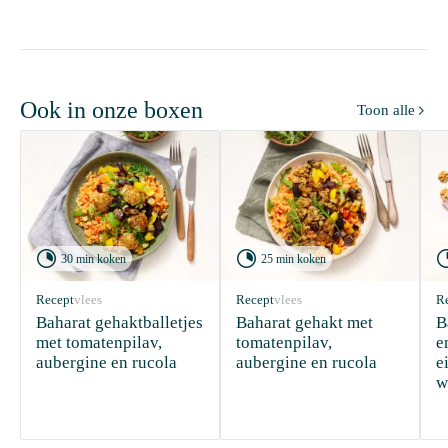
Ook in onze boxen
Toon alle



30 min koken
25 min koken
Recept
vlees
Recept
vlees
R
Baharat gehaktballetjes 
Baharat gehakt met 
B
met tomatenpilav, 
tomatenpilav, 
e
aubergine en rucola
aubergine en rucola
e
w