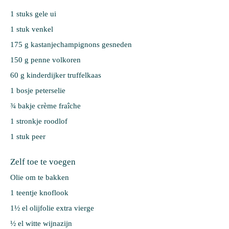
1 stuks 
gele ui
1 stuk 
venkel
175 g 
kastanjechampignons gesneden
150 g 
penne volkoren
60 g 
kinderdijker truffelkaas 
1 bosje 
peterselie
¾ bakje 
crème fraîche
1 stronkje 
roodlof
1 stuk 
peer
Zelf toe te voegen
Olie om te bakken
1 teentje knoflook
1½ el olijfolie extra vierge
½ el witte wijnazijn