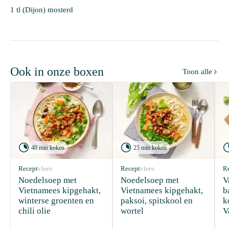
1 tl (Dijon) mosterd
Ook in onze boxen
Toon alle



40 min koken
25 min koken
Recept
vlees
Recept
vlees
R
Noedelsoep met 
Noedelsoep met 
V
Vietnamees kipgehakt, 
Vietnamees kipgehakt, 
b
winterse groenten en 
paksoi, spitskool en 
k
chili olie
wortel
V