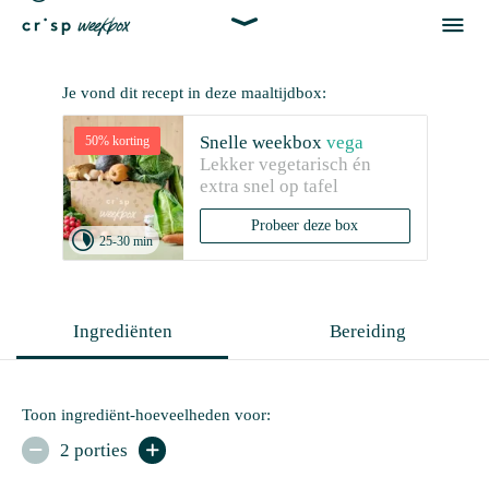


Je vond dit recept in deze maaltijdbox:
Snelle weekbox
vega
50% korting
Lekker vegetarisch én 
extra snel op tafel
Probeer deze box

25-30 min
Ingrediënten
Bereiding
Toon ingrediënt-hoeveelheden voor:
2 porties

