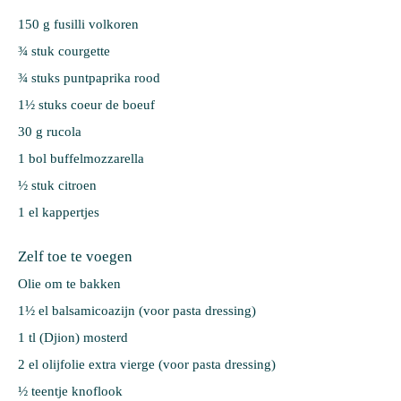
150 g 
fusilli volkoren
¾ stuk 
courgette
¾ stuks 
puntpaprika rood
1½ stuks 
coeur de boeuf
30 g 
rucola
1 bol 
buffelmozzarella
½ stuk 
citroen
1 el 
kappertjes
Zelf toe te voegen
Olie om te bakken
1½ el balsamicoazijn (voor pasta dressing)
1 tl (Djion) mosterd
2 el olijfolie extra vierge (voor pasta dressing)
½ teentje knoflook