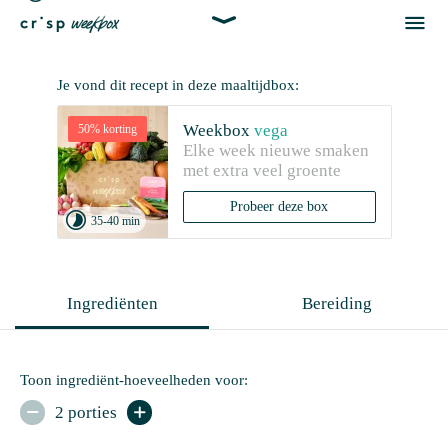


Je vond dit recept in deze maaltijdbox:
Weekbox
vega
50% korting
Elke week nieuwe smaken 
met extra veel groente
Probeer deze box

35-40 min
Ingrediënten
Bereiding
Toon ingrediënt-hoeveelheden voor:
2 porties

