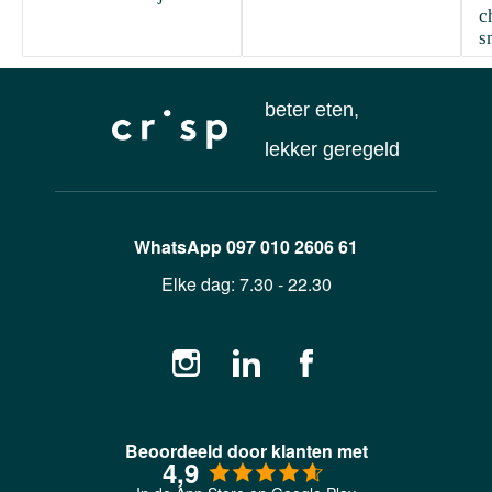
c
s
beter eten,
lekker geregeld
WhatsApp
097 010 2606 61
Elke dag:
7.30 - 22.30
Beoordeeld door klanten met
4,9