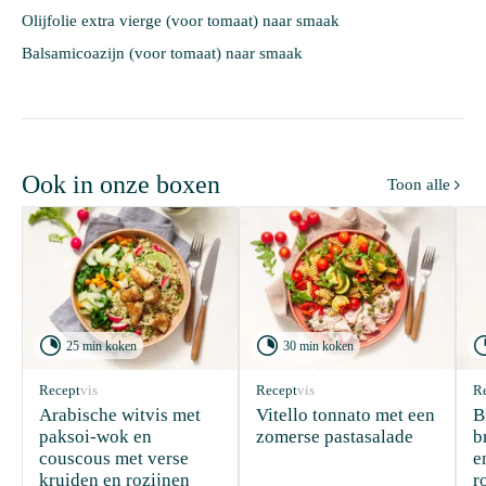
Olijfolie extra vierge (voor tomaat) naar smaak
Balsamicoazijn (voor tomaat) naar smaak
Ook in onze boxen
Toon alle



25 min koken
30 min koken
Recept
vis
Recept
vis
R
Arabische witvis met 
Vitello tonnato met een 
B
paksoi-wok en 
zomerse pastasalade
b
couscous met verse 
e
kruiden en rozijnen
r