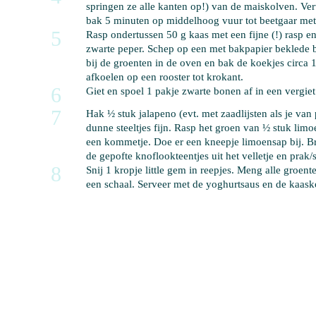
springen ze alle kanten op!) van de maiskolven. Ve
bak 5 minuten op middelhoog vuur tot beetgaar met 
5
Rasp ondertussen 
50 g kaas
 met een fijne (!) rasp 
zwarte peper. Schep op een met bakpapier beklede b
bij de groenten in de oven en bak de koekjes circa 1
afkoelen op een rooster tot krokant.
6
Giet en spoel 
1 pakje zwarte bonen
 af in een vergi
7
Hak 
½ stuk jalapeno
 (evt. met zaadlijsten als je van 
dunne steeltjes fijn. Rasp het groen van 
½ stuk limo
een kommetje. Doe er 
een kneepje limoensap
 bij. 
de gepofte knoflookteentjes uit het velletje en prak/
8
Snij 
1 kropje little gem
 in reepjes. Meng alle groente
een schaal. Serveer met de yoghurtsaus en de kaask