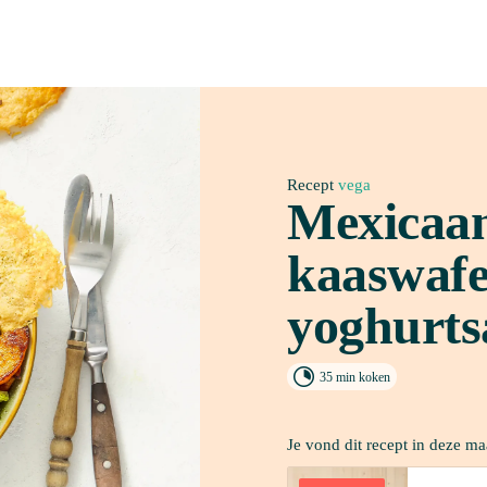
Recept
 vega
Mexicaan
kaaswafel
yoghurts

35 min koken
Je vond dit recept in deze ma