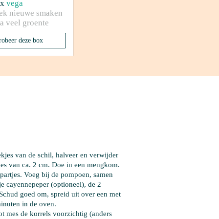
x
vega
ek nieuwe smaken 
a veel groente
robeer deze box
ekjes van de schil, halveer en verwijder 
kjes van ca. 2 cm. Doe in een mengkom. 
e partjes. Voeg bij de pompoen, samen 
je cayennepeper
 (optioneel), de 
2 
 Schud goed om, spreid uit over een met 
inuten in de oven.
ot mes de korrels voorzichtig (anders 