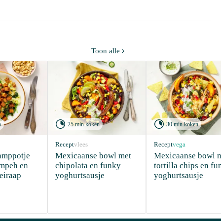
Toon alle



n
25 min koken
30 min koken
Recept
vlees
Recept
vega
amppotje 
Mexicaanse bowl met 
Mexicaanse bowl m
mpeh en 
chipolata en funky 
tortilla chips en fu
eiraap
yoghurtsausje
yoghurtsausje