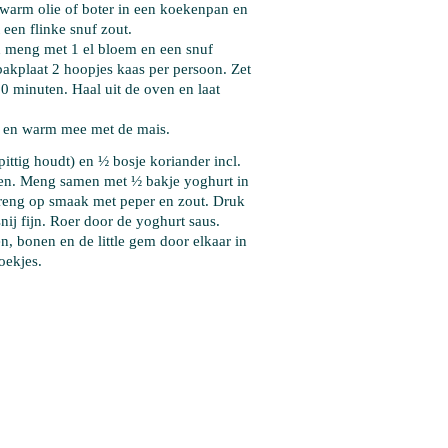
rwarm 
olie of boter
 in een koekenpan en 
een flinke snuf zout.
en meng met 
1 el bloem
 en een snuf 
akplaat 2 hoopjes kaas per persoon. Zet 
0 minuten. Haal uit de oven en laat 
et en warm mee met de mais.
pittig houdt) en 
½ bosje koriander
 incl. 
en
. Meng samen met 
½ bakje yoghurt
 in 
Breng op smaak met peper en zout. Druk 
snij fijn. Roer door de yoghurt saus.
n, bonen en de little gem door elkaar in 
oekjes.