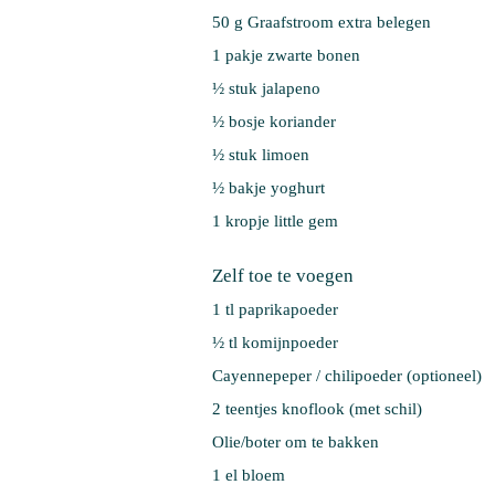
50 g 
Graafstroom extra belegen
1 pakje 
zwarte bonen
½ stuk 
jalapeno
½ bosje 
koriander
½ stuk 
limoen
½ bakje 
yoghurt
1 kropje 
little gem
Zelf toe te voegen
1 tl paprikapoeder
½ tl komijnpoeder
Cayennepeper / chilipoeder (optioneel)
2 teentjes knoflook (met schil)
Olie/boter om te bakken
1 el bloem