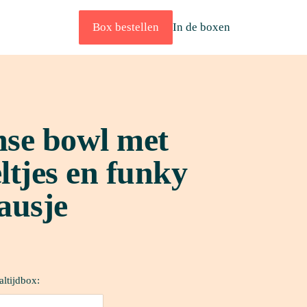
Box bestellen
In de boxen
se bowl met 
tjes en funky 
ausje
altijdbox: