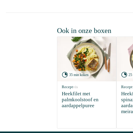
Ook in onze boxen


35 min koken
25
Recept
vis
Recept
Heekfilet met 
Heekf
palmkoolstoof en 
spina
aardappelpuree
aarda
meir