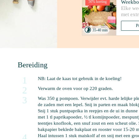
Weekbo
50% korting
Elke we
met extr
P

35-40 min
Bereiding
1
NB:
 Laat de kaas tot gebruik in de koeling!
2
Verwarm de oven voor op 220 graden.
3
Was 
350 g pompoen
. Verwijder evt. harde lelijke pl
de zaden met een lepel. Snij in parten en maak blo
Snij 
1 stuk puntpaprika
 in reepjes en de ui in dunn
met 
1 tl paprikapoeder
, 
½ tl komijnpoeder
, 
mespunt
teentjes knoflook
, een snuf zout en 
een scheut olie
.
bakpapier beklede bakplaat en rooster voor 15-20 m
4
Haal intussen 
1 stuk maiskolf
 af en snij met een gro