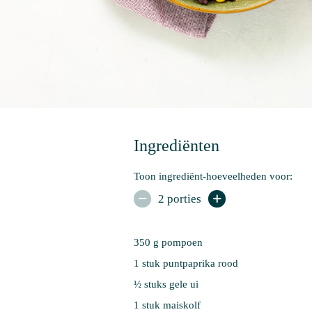
Ingrediënten
Toon ingrediënt-hoeveelheden voor:
2 porties


350 g 
pompoen
1 stuk 
puntpaprika rood
½ stuks 
gele ui
1 stuk 
maiskolf