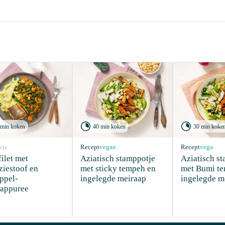


 min koken
40 min koken
30 min koke
vis
Recept
vegan
Recept
vega
ilet met 
Aziatisch stamppotje 
Aziatisch st
ziestoof en 
met sticky tempeh en 
met Bumi te
ppel-
ingelegde meiraap
ingelegde m
aappuree