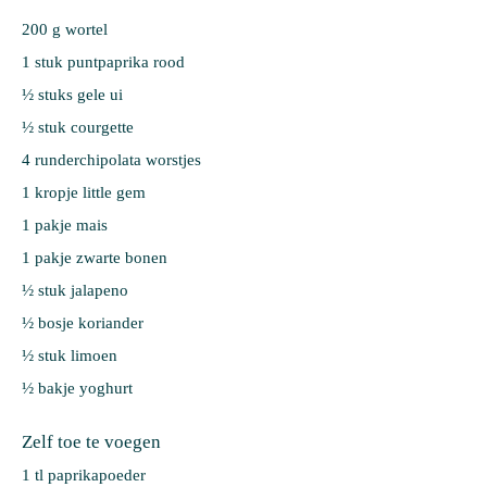
200 g 
wortel
1 stuk 
puntpaprika rood
½ stuks 
gele ui
½ stuk 
courgette
4 
runderchipolata worstjes
1 kropje 
little gem
1 pakje 
mais
1 pakje 
zwarte bonen
½ stuk 
jalapeno
½ bosje 
koriander
½ stuk 
limoen
½ bakje 
yoghurt
Zelf toe te voegen
1 tl paprikapoeder