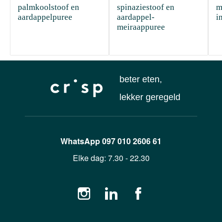
palmkoolstoof en 
spinaziestoof en 
m
aardappelpuree
aardappel-
i
meiraappuree
beter eten,
lekker geregeld
WhatsApp
097 010 2606 61
Elke dag:
7.30 - 22.30