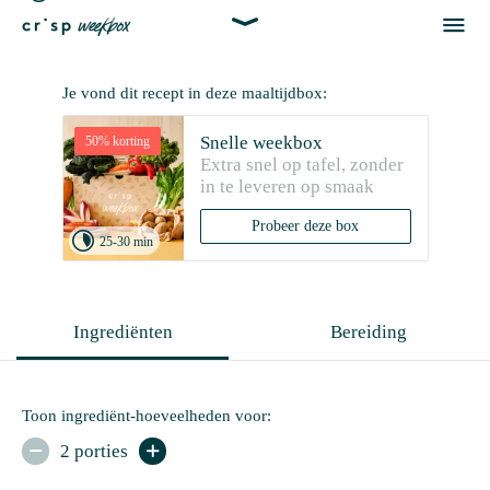


Je vond dit recept in deze maaltijdbox:
Snelle weekbox
50% korting
Extra snel op tafel, zonder 
in te leveren op smaak
Probeer deze box

25-30 min
Ingrediënten
Bereiding
Toon ingrediënt-hoeveelheden voor:
2 porties

