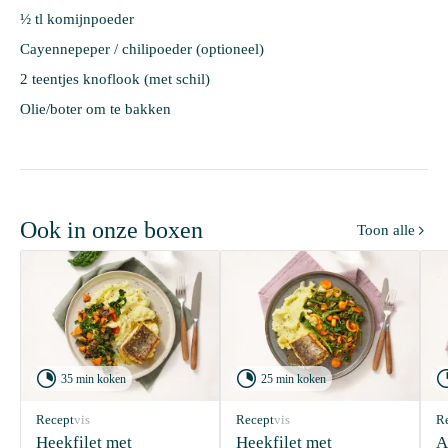
½ tl komijnpoeder
Cayennepeper / chilipoeder (optioneel)
2 teentjes knoflook (met schil)
Olie/boter om te bakken
Ook in onze boxen
Toon alle



35 min koken
25 min koken
Recept
vis
Recept
vis
R
Heekfilet met 
Heekfilet met 
A