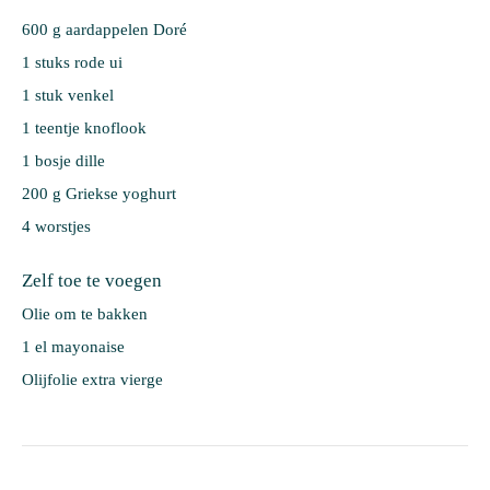
600 g 
aardappelen Doré
1 stuks 
rode ui
1 stuk 
venkel
1 teentje 
knoflook
1 bosje 
dille
200 g 
Griekse yoghurt
4 
worstjes
Zelf toe te voegen
Olie om te bakken
1 el mayonaise
Olijfolie extra vierge