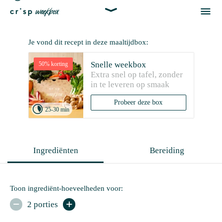


Je vond dit recept in deze maaltijdbox:
Snelle weekbox
50% korting
Extra snel op tafel, zonder 
in te leveren op smaak
Probeer deze box

25-30 min
Ingrediënten
Bereiding
Toon ingrediënt-hoeveelheden voor:
2 porties

