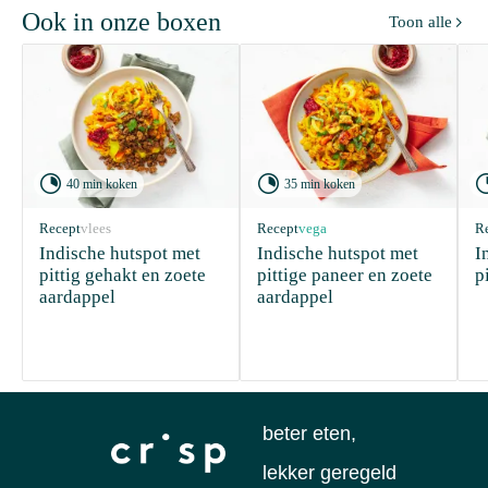
Ook in onze boxen
Toon alle



40 min koken
35 min koken
Recept
vlees
Recept
vega
R
Indische hutspot met 
Indische hutspot met 
I
pittig gehakt en zoete 
pittige paneer en zoete 
p
aardappel
aardappel 
beter eten,
lekker geregeld