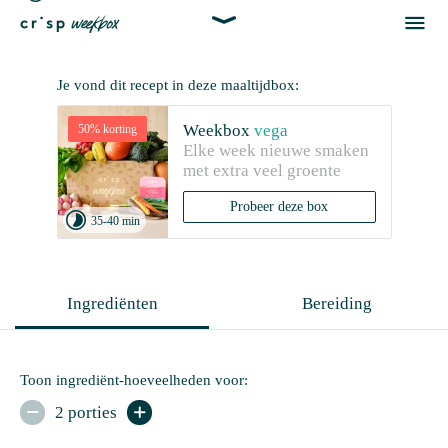


Je vond dit recept in deze maaltijdbox:
Weekbox
vega
50% korting
Elke week nieuwe smaken 
met extra veel groente
Probeer deze box

35-40 min
Ingrediënten
Bereiding
Toon ingrediënt-hoeveelheden voor:
2 porties

