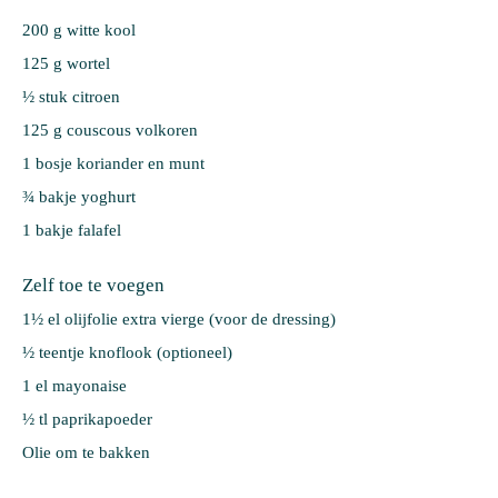
200 g 
witte kool
125 g 
wortel
½ stuk 
citroen
125 g 
couscous volkoren
1 bosje 
koriander en munt
¾ bakje 
yoghurt
1 bakje 
falafel
Zelf toe te voegen
1½ el olijfolie extra vierge (voor de dressing)
½ teentje knoflook (optioneel)
1 el mayonaise
½ tl paprikapoeder
Olie om te bakken