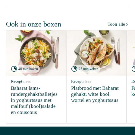
Ook in onze boxen
Toon alle



40 min koken
25 min koken
Recept
vlees
Recept
vlees
R
Baharat lams-
Platbrood met Baharat 
F
rundergehaktballetjes 
gehakt, witte kool, 
k
in yoghurtsaus met 
wortel en yoghurtsaus
malfouf (kool)salade 
en couscous