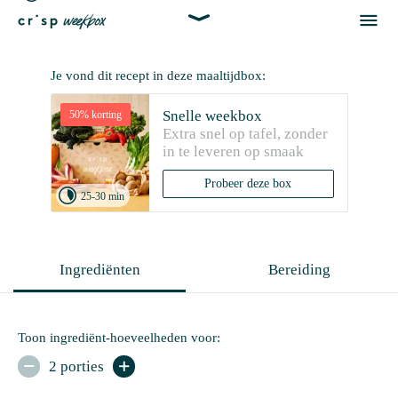


Je vond dit recept in deze maaltijdbox:
Snelle weekbox
50% korting
Extra snel op tafel, zonder 
in te leveren op smaak
Probeer deze box

25-30 min
Ingrediënten
Bereiding
Toon ingrediënt-hoeveelheden voor:
2 porties

