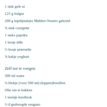
1 stuk 
gele ui
125 g 
bulgur
200 g 
kipdijstukjes Midden Oosters gekruid
¾ stuk 
courgette
1 stuks 
paprika
1 bosje 
dille
½ bosje 
peterselie
¾ bakje 
yoghurt
Zelf toe te voegen
300 ml water
¼ blokje (voor 500 ml) (kippen)bouillon
Olie om te bakken
1 teentje knoflook
½ tl gedroogde oregano