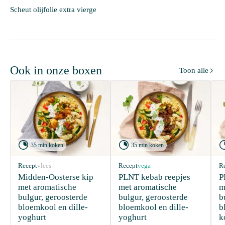
Scheut olijfolie extra vierge
Ook in onze boxen
Toon alle



35 min koken
35 min koken
Recept
vlees
Recept
vega
R
Midden-Oosterse kip 
PLNT kebab reepjes 
P
met aromatische 
met aromatische 
m
bulgur, geroosterde 
bulgur, geroosterde 
b
bloemkool en dille-
bloemkool en dille-
b
yoghurt 
yoghurt 
k